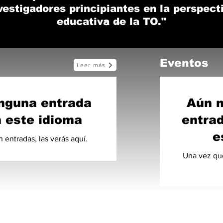
vestigadores principiantes en la perspect
educativa de la TO."
Eventos
Leer más
nguna entrada
Aún n
 este idioma
entrad
e
entradas, las verás aquí.
Una vez que