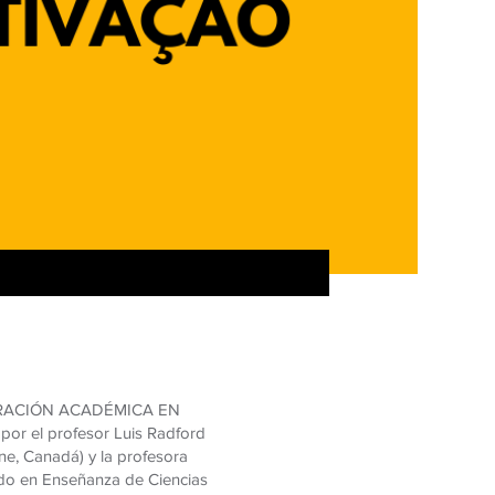
RACIÓN ACADÉMICA EN
or el profesor Luis Radford
nne, Canadá) y la profesora
do en Enseñanza de Ciencias