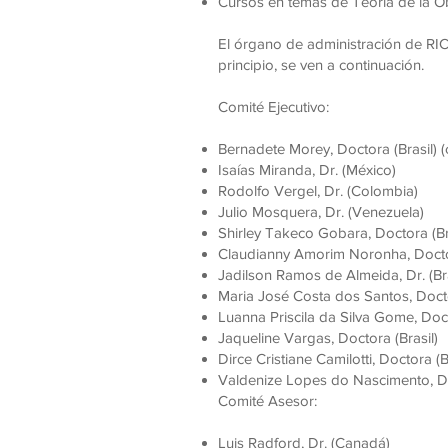
Cursos en temas de Teoría de la Obj
El órgano de administración de RIC
principio, se ven a continuación.
Comité Ejecutivo:
Bernadete Morey, Doctora (Brasil) 
Isaías Miranda, Dr. (México)
Rodolfo Vergel, Dr. (Colombia)
Julio Mosquera, Dr. (Venezuela)
Shirley Takeco Gobara, Doctora (Br
Claudianny Amorim Noronha, Doctor
Jadilson Ramos de Almeida, Dr. (Bra
Maria José Costa dos Santos, Docto
Luanna Priscila da Silva Gome, Doct
Jaqueline Vargas, Doctora (Brasil)
Dirce Cristiane Camilotti, Doctora (B
Valdenize Lopes do Nascimento, Do
Comité Asesor:
Luis Radford, Dr. (Canadá)