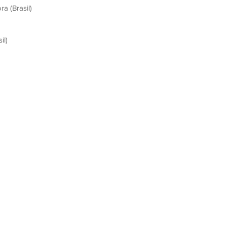
a (Brasil)
il)
Contacto:
redericto@gmail.com