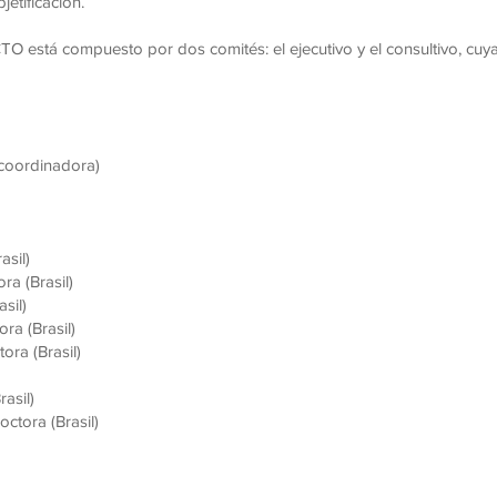
etificación.
TO está compuesto por dos comités: el ejecutivo y el consultivo, cu
(coordinadora)
asil)
a (Brasil)
sil)
ra (Brasil)
ora (Brasil)
rasil)
ctora (Brasil)