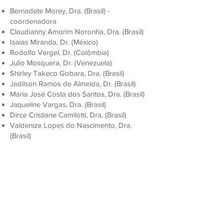
Bernadete Morey, Dra. (Brasil) -
coordenadora
Claudianny Amorim Noronha, Dra. (Brasil)
Isaias Miranda, Dr. (México)
Rodolfo Vergel, Dr. (Colômbia)
Julio Mosquera, Dr. (Venezuela)
Shirley Takeco Gobara, Dra. (Brasil)
Jadilson Ramos de Almeida, Dr. (Brasil)
Maria José Costa dos Santos, Dra. (Brasil)
Jaqueline Vargas, Dra. (Brasil)
Dirce Cristiane Camilotti, Dra. (Brasil)
Valdenize Lopes do Nascimento, Dra.
(Brasil)
Comitê consultivo:
Luis Radford, Dr. (Canadá) - coordenador
Marcia Gorette Lima da Silva, Dra. (Brasil)
Iran Abreu Mendes, Dr. (Brasil)
Maritza Silva Acuña, Dra. (Chile)
Vanessa Dias Moretti, Dra. (Brasil)